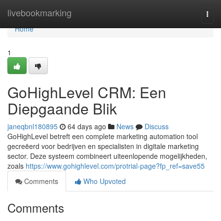
Home
livebookmarking
Togg
navi
Home
1
GoHighLevel CRM: Een
Diepgaande Blik
janeqbnl180895
64 days ago
News
Discuss
GoHighLevel betreft een complete marketing automation tool
gecreëerd voor bedrijven en specialisten in digitale marketing
sector. Deze systeem combineert uiteenlopende mogelijkheden,
zoals
https://www.gohighlevel.com/protrial-page?fp_ref=save55
Comments
Who Upvoted
Comments