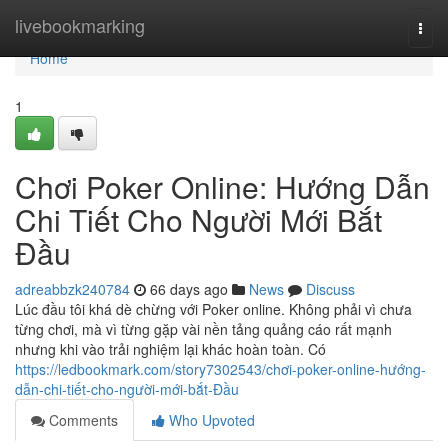
Home
livebookmarking
Togg
navi
Home
1
Chơi Poker Online: Hướng Dẫn
Chi Tiết Cho Người Mới Bắt
Đầu
adreabbzk240784
66 days ago
News
Discuss
Lúc đầu tôi khá dè chừng với Poker online. Không phải vì chưa
từng chơi, mà vì từng gặp vài nền tảng quảng cáo rất mạnh
nhưng khi vào trải nghiệm lại khác hoàn toàn. Có
https://ledbookmark.com/story7302543/chơi-poker-online-hướng-
dẫn-chi-tiết-cho-người-mới-bắt-Đầu
Comments
Who Upvoted