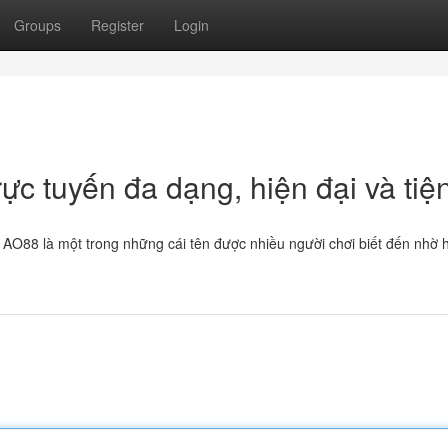
Groups
Register
Login
rực tuyến đa dạng, hiện đại và tiện
g, AO88 là một trong những cái tên được nhiều người chơi biết đến nhờ 