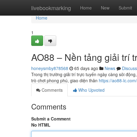
Home
livebookmarking
Home
New
Submit
Home
1
AO88 – Nền tảng giải trí t
honeysmby878568
65 days ago
News
Discuss
Trong thị trường giải trí trực tuyến ngày càng sôi độn
trò chơi phong phú, giao diện thân
https://ao88-lc.com/
Comments
Who Upvoted
Comments
Submit a Comment
No HTML