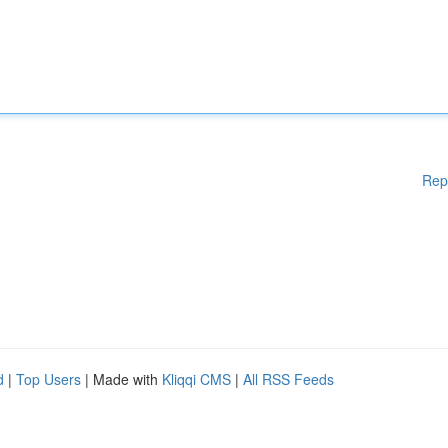
Rep
d
|
Top Users
| Made with
Kliqqi CMS
|
All RSS Feeds