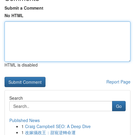
Submit a Comment
No HTML
HTML is disabled
Report Page
Search
Go
Published News
1
Craig Campbell SEO: A Deep Dive
1
改嫁攝政王：甜寵逆轉命運