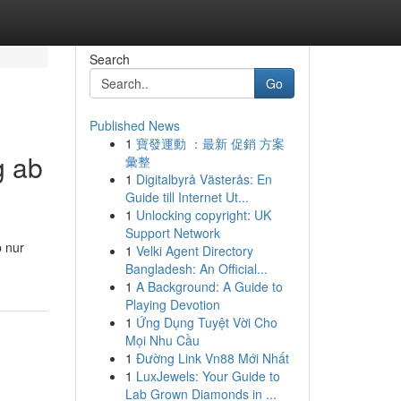
Search
Go
Published News
1
寶發運動 ：最新 促銷 方案
g ab
彙整
1
Digitalbyrå Västerås: En
Guide till Internet Ut...
1
Unlocking copyright: UK
Support Network
b nur
1
Velki Agent Directory
Bangladesh: An Official...
1
A Background: A Guide to
Playing Devotion
1
Ứng Dụng Tuyệt Vời Cho
Mọi Nhu Cầu
1
Đường Link Vn88 Mới Nhất
1
LuxJewels: Your Guide to
Lab Grown Diamonds in ...