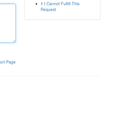
1
I Cannot Fulfill This
Request
ort Page