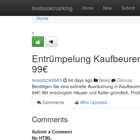
Home
livebookmarking
Home
New
Submit
Home
1
Entrümpelung Kaufbeuren
99€
tessqfiz349983
64 days ago
News
Discuss
Benötigen Sie eine schnelle Ausräumung in Kaufbeure
99€! Wir entrümpeln Häuser und Keller gründlich. Prof
Comments
Who Upvoted
Comments
Submit a Comment
No HTML