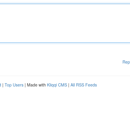
Rep
d
|
Top Users
| Made with
Kliqqi CMS
|
All RSS Feeds