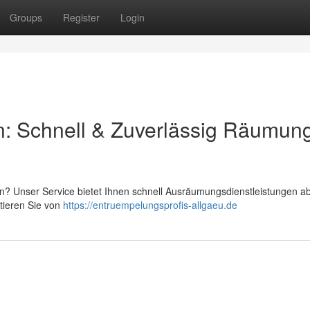
Groups
Register
Login
: Schnell & Zuverlässig Räumun
n? Unser Service bietet Ihnen schnell Ausräumungsdienstleistungen a
itieren Sie von
https://entruempelungsprofis-allgaeu.de