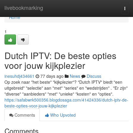
Home
livebookmarking
Togg
navi
Home
1
Dutch IPTV: De beste opties
voor jouw kijkplezier
inesuhdj434661
77 days ago
News
Discuss
Op zoek naar "het beste" "kijkplezier"? "Dutch IPTV" biedt "een
uitgebreid" "selectie" aan "met" "series" en "wedstrijden" . "Er zijn"
"diverse" "aanbieders" "met" "unieke" "kosten" en "opties".
https://safabwrk500356.blogdosaga.com/41424336/dutch-iptv-de-
beste-opties-voor-jouw-kijkplezier
Comments
Who Upvoted
Comments