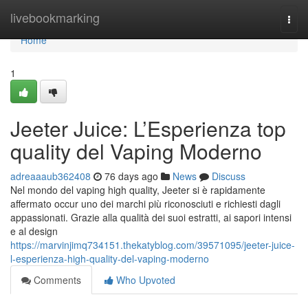
Home
livebookmarking
Togg
navi
Home
1
Jeeter Juice: L’Esperienza top
quality del Vaping Moderno
adreaaaub362408
76 days ago
News
Discuss
Nel mondo del vaping high quality, Jeeter si è rapidamente
affermato occur uno dei marchi più riconosciuti e richiesti dagli
appassionati. Grazie alla qualità dei suoi estratti, ai sapori intensi
e al design
https://marvinjimq734151.thekatyblog.com/39571095/jeeter-juice-
l-esperienza-high-quality-del-vaping-moderno
Comments
Who Upvoted