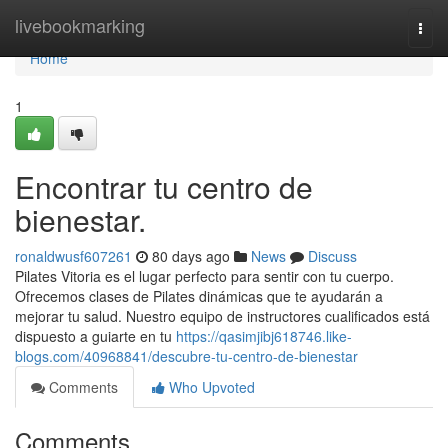
Home
livebookmarking
Togg
navi
Home
1
Encontrar tu centro de
bienestar.
ronaldwusf607261
80 days ago
News
Discuss
Pilates Vitoria es el lugar perfecto para sentir con tu cuerpo.
Ofrecemos clases de Pilates dinámicas que te ayudarán a
mejorar tu salud. Nuestro equipo de instructores cualificados está
dispuesto a guiarte en tu
https://qasimjibj618746.like-
blogs.com/40968841/descubre-tu-centro-de-bienestar
Comments
Who Upvoted
Comments