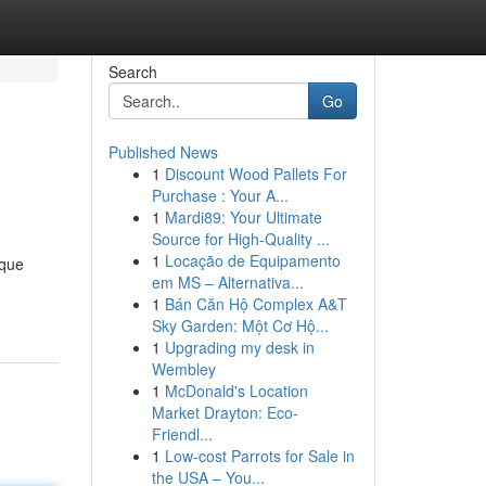
Search
Go
Published News
1
Discount Wood Pallets For
Purchase : Your A...
1
Mardi89: Your Ultimate
Source for High-Quality ...
1
Locação de Equipamento
 que
em MS – Alternativa...
1
Bán Căn Hộ Complex A&T
Sky Garden: Một Cơ Hộ...
1
Upgrading my desk in
Wembley
1
McDonald's Location
Market Drayton: Eco-
Friendl...
1
Low-cost Parrots for Sale in
the USA – You...