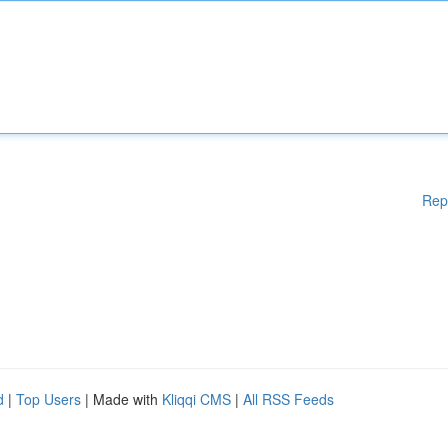
Rep
d
|
Top Users
| Made with
Kliqqi CMS
|
All RSS Feeds