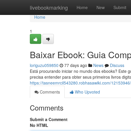
Home
livebookmarking
Home
New
Submit
Home
1
Baixar Ebook: Guia Compl
loriguzu059850
77 days ago
News
Discuss
Está procurando iniciar no mundo dos ebooks? Este gu
precisa entender para obter seus primeiros livros digit
https://tasneemrcil543280.robhasawiki.com/12153946
Comments
Who Upvoted
Comments
Submit a Comment
No HTML