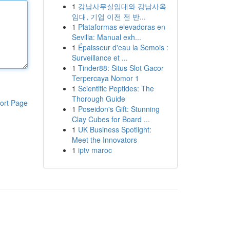
1
강남사무실임대와 강남사옥
임대, 기업 이전 전 반...
1
Plataformas elevadoras en
Sevilla: Manual exh...
1
Épaisseur d'eau la Semois :
Surveillance et ...
1
Tinder88: Situs Slot Gacor
Terpercaya Nomor 1
1
Scientific Peptides: The
Thorough Guide
ort Page
1
Poseidon's Gift: Stunning
Clay Cubes for Board ...
1
UK Business Spotlight:
Meet the Innovators
1
iptv maroc