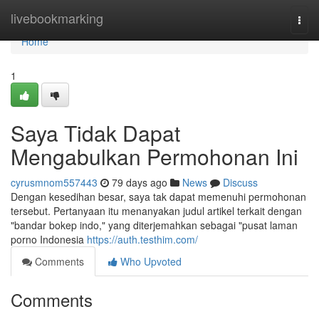
Home
livebookmarking
Togg
navi
Home
1
Saya Tidak Dapat
Mengabulkan Permohonan Ini
cyrusmnom557443
79 days ago
News
Discuss
Dengan kesedihan besar, saya tak dapat memenuhi permohonan
tersebut. Pertanyaan itu menanyakan judul artikel terkait dengan
"bandar bokep indo," yang diterjemahkan sebagai "pusat laman
porno Indonesia
https://auth.testhim.com/
Comments
Who Upvoted
Comments