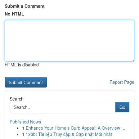
Submit a Comment
No HTML
HTML is disabled
Report Page
Search
Go
Published News
1
Enhance Your Home's Curb Appeal: A Overview ...
1
123b: Tài liệu Truy cập & Cập nhật Mới nhất