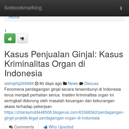
Home
livebookmarking
Togg
navi
Home
1
Kasus Penjualan Ginjal: Kasus
Kriminalitas Organ di
Indonesia
aishajrfq269988
80 days ago
News
Discuss
Fenomena perdagangan ginjal secara tersembunyi di Indonesia
terus menjadi perhatian serius. Insiden kriminalitas organ ini
seringkali didorong oleh masalah keuangan dan kekurangan
akses terhadap pekerjaan
https://chiaraymdd448508.blogerus.com/63368362/perdagangan-
ginjal-praktik-ilegal-perdagangan-organ-di-indonesia
Comments
Who Upvoted