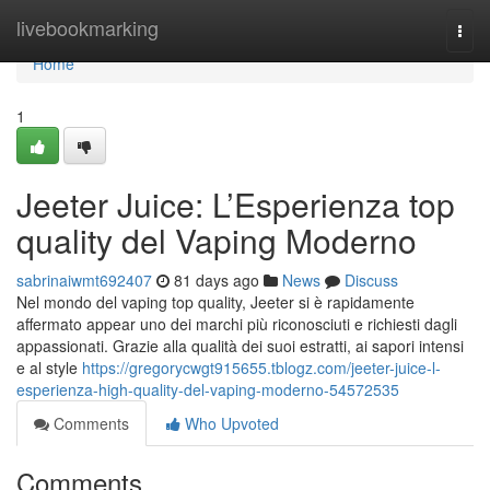
Home
livebookmarking
Togg
navi
Home
1
Jeeter Juice: L’Esperienza top
quality del Vaping Moderno
sabrinaiwmt692407
81 days ago
News
Discuss
Nel mondo del vaping top quality, Jeeter si è rapidamente
affermato appear uno dei marchi più riconosciuti e richiesti dagli
appassionati. Grazie alla qualità dei suoi estratti, ai sapori intensi
e al style
https://gregorycwgt915655.tblogz.com/jeeter-juice-l-
esperienza-high-quality-del-vaping-moderno-54572535
Comments
Who Upvoted
Comments