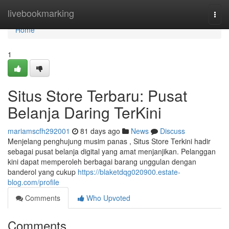
Home
livebookmarking
Togg
navi
Home
1
Situs Store Terbaru: Pusat
Belanja Daring TerKini
mariamscfh292001
81 days ago
News
Discuss
Menjelang penghujung musim panas , Situs Store Terkini hadir
sebagai pusat belanja digital yang amat menjanjikan. Pelanggan
kini dapat memperoleh berbagai barang unggulan dengan
banderol yang cukup
https://blaketdqg020900.estate-
blog.com/profile
Comments
Who Upvoted
Comments