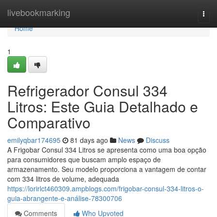
Home
livebookmarking
Togg
navi
Home
1
Refrigerador Consul 334
Litros: Este Guia Detalhado e
Comparativo
emilyqbar174695
81 days ago
News
Discuss
A Frigobar Consul 334 Litros se apresenta como uma boa opção
para consumidores que buscam amplo espaço de
armazenamento. Seu modelo proporciona a vantagem de contar
com 334 litros de volume, adequada
https://lorirlct460309.ampblogs.com/frigobar-consul-334-litros-o-
guia-abrangente-e-análise-78300706
Comments
Who Upvoted