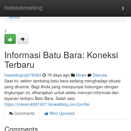
Home
livebookmarking
Togg
navi
Home
1
Informasi Batu Bara: Koneksi
Terbaru
haseebcgng078364
79 days ago
News
Discuss
Saat ini, sektor tambang batu bara sedang menghadapi situasi
yang dinamis. Bagi Anda yang mempunyai hubungan dengan
lingkungan ini, diharapkan untuk selalu mencari informasi dan
layanan terbaru Batu Bara. Salah satu
https://maearvk581607.laowaiblog.com/profile
Comments
Who Upvoted
Comments