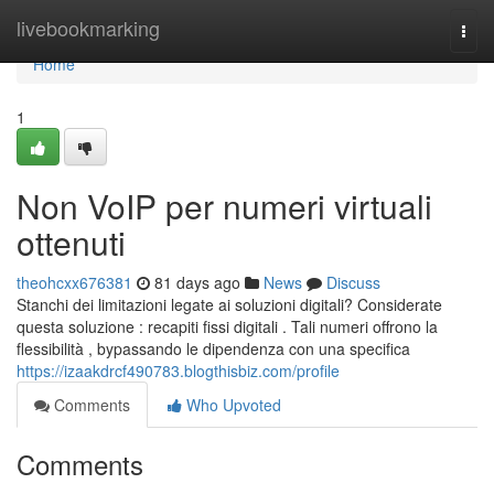
Home
livebookmarking
Togg
navi
Home
1
Non VoIP per numeri virtuali
ottenuti
theohcxx676381
81 days ago
News
Discuss
Stanchi dei limitazioni legate ai soluzioni digitali? Considerate
questa soluzione : recapiti fissi digitali . Tali numeri offrono la
flessibilità , bypassando le dipendenza con una specifica
https://izaakdrcf490783.blogthisbiz.com/profile
Comments
Who Upvoted
Comments