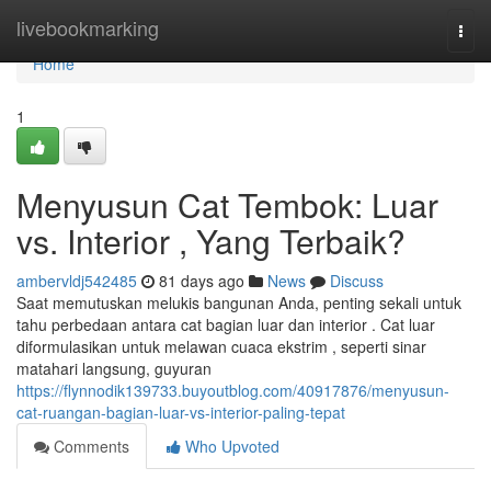
Home
livebookmarking
Togg
navi
Home
1
Menyusun Cat Tembok: Luar
vs. Interior , Yang Terbaik?
ambervldj542485
81 days ago
News
Discuss
Saat memutuskan melukis bangunan Anda, penting sekali untuk
tahu perbedaan antara cat bagian luar dan interior . Cat luar
diformulasikan untuk melawan cuaca ekstrim , seperti sinar
matahari langsung, guyuran
https://flynnodik139733.buyoutblog.com/40917876/menyusun-
cat-ruangan-bagian-luar-vs-interior-paling-tepat
Comments
Who Upvoted