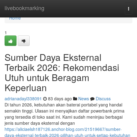
Home
livebookmarking
Togg
navi
Home
1
Sumber Daya Eksternal
Terbaik 2026: Rekomendasi
Utuh untuk Beragam
Keperluan
adrianadayl338091
83 days ago
News
Discuss
Di tahun 2026, kebutuhan akan baterai portabel yang handal
semakin tinggi. Ulasan ini menyajikan daftar powerbank prima
yang tersedia di toko saat ini. Kami sudah meninjau berbagai
jenis sumber daya eksternal dengan
https://aliciaelsh187126.anchor-blog.com/21519667/sumber-
daya-eksternal-terbaik-2026-pilihan-utuh-untuk-setiap-kebutuhan