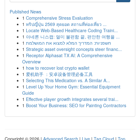
Published News
1
Comprehensive Stress Evaluation
1
ทริปญี่ปุ่น 2569 สุดยอด สถานที่ท่องเที่ยว ...
1
Locate Web-Based Healthcare Coding Traini...
1
아네론 니스캡: 멀미 불편함 끝, 편안한 여행을 ...
1
חשפניות: המדריך המלא למצוא את המושלמת
1
Strategic asset oversight concepts steer financ...
1
Receptor Alphasat TX AI: A Comprehensive
Overview
1
how to recover lost crypto wallet
1
爱机助手 ：安卓设备管理必备工具
1
Selecting This Medication vs. A Similar A...
1
Level Up Your Home Gym: Essential Equipment
Guide
1
Effective player growth integrates several trai...
1
Boost Your Business: SEO for Painting Contractors
Copyright © 2026 |
Advanced Search
|
Live
|
Tag Cloud
|
Top