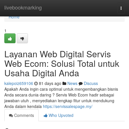
Home
livebookmarking
Togg
navi
Home
1
Layanan Web Digital Servis
Web Ecom: Solusi Total untuk
Usaha Digital Anda
kalepoiz659106
81 days ago
News
Discuss
Apakah Anda ingin cara optimal untuk mengembangkan bisnis
Anda secara dunia daring ? Servis Web Ecom hadir sebagai
jawaban utuh , menyediakan lengkap fitur untuk mendukung
Anda dalam kendala
https://servissalespage.my/
Comments
Who Upvoted