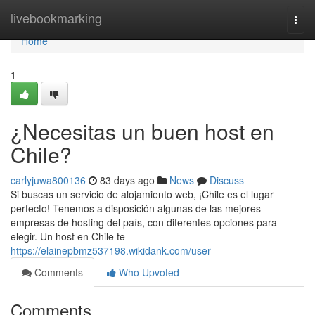
Home
livebookmarking
Togg
navi
Home
1
¿Necesitas un buen host en
Chile?
carlyjuwa800136
83 days ago
News
Discuss
Si buscas un servicio de alojamiento web, ¡Chile es el lugar
perfecto! Tenemos a disposición algunas de las mejores
empresas de hosting del país, con diferentes opciones para
elegir. Un host en Chile te
https://elainepbmz537198.wikidank.com/user
Comments
Who Upvoted
Comments