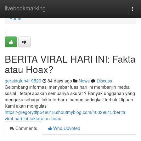
Home
livebookmarking
Togg
navi
Home
1
BERITA VIRAL HARI INI: Fakta
atau Hoax?
geraldqfun419526
84 days ago
News
Discuss
Gelombang informasi menyebar luas hari ini membanjiri media
sosial , tetapi apakah semuanya akurat ? Banyak unggahan yang
mengaku sebagai fakta terbaru, namun seringkali terbukti tipuan.
Kami akan mengulas
https://gregorytffp546018.shoutmyblog.com/40029615/berita-
viral-hari-ini-fakta-atau-hoax
Comments
Who Upvoted