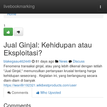
Home
livebookmarking
Togg
navi
Home
1
Jual Ginjal: Kehidupan atau
Eksploitasi?
blakegaau462449
81 days ago
News
Discuss
Fenomena transaksi ginjal, atau yang lebih dikenal dengan istilah
"Jual Ginjal," memunculkan pertanyaan krusial tentang harga
kehidupan seseorang . Kegiatan ini, yang berlangsung secara
diam-diam di banyak
https://iwanlllr192321.wikibestproducts.com/user
Comments
Who Upvoted
Comments