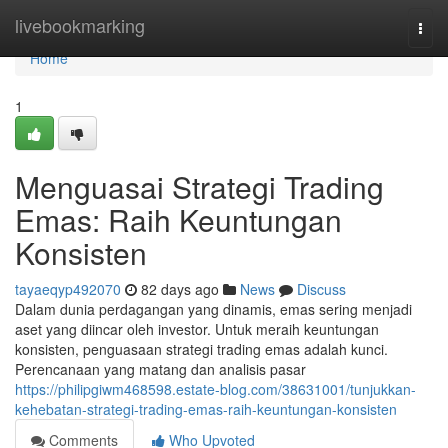
Home
livebookmarking
Togg
navi
Home
1
Menguasai Strategi Trading
Emas: Raih Keuntungan
Konsisten
tayaeqyp492070
82 days ago
News
Discuss
Dalam dunia perdagangan yang dinamis, emas sering menjadi
aset yang diincar oleh investor. Untuk meraih keuntungan
konsisten, penguasaan strategi trading emas adalah kunci.
Perencanaan yang matang dan analisis pasar
https://philipgiwm468598.estate-blog.com/38631001/tunjukkan-
kehebatan-strategi-trading-emas-raih-keuntungan-konsisten
Comments
Who Upvoted