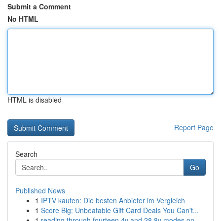
Submit a Comment
No HTML
HTML is disabled
Report Page
Search
Go
Published News
1
IPTV kaufen: Die besten Anbieter im Vergleich
1
Score Big: Unbeatable Gift Card Deals You Can't...
1
reading through fourteen 4v and 28 8v modes on ...