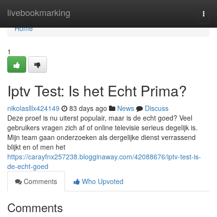
Home
livebookmarking
Togg
navi
Home
1
Iptv Test: Is het Echt Prima?
nikolaslllx424149
83 days ago
News
Discuss
Deze proef is nu uiterst populair, maar is de echt goed? Veel
gebruikers vragen zich af of online televisie serieus degelijk is.
Mijn team gaan onderzoeken als dergelijke dienst verrassend
blijkt en of men het
https://carayfnx257238.blogginaway.com/42088676/iptv-test-is-
de-echt-goed
Comments
Who Upvoted
Comments