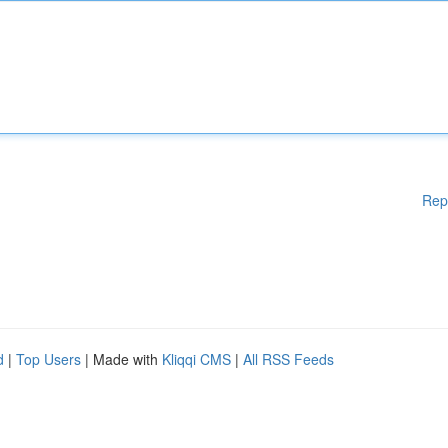
Rep
d
|
Top Users
| Made with
Kliqqi CMS
|
All RSS Feeds