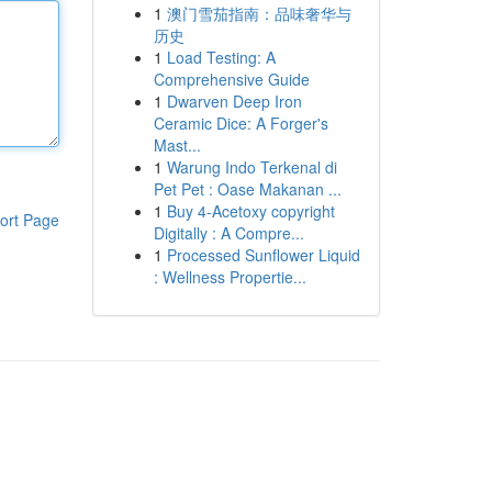
1
澳门雪茄指南：品味奢华与
历史
1
Load Testing: A
Comprehensive Guide
1
Dwarven Deep Iron
Ceramic Dice: A Forger's
Mast...
1
Warung Indo Terkenal di
Pet Pet : Oase Makanan ...
1
Buy 4-Acetoxy copyright
ort Page
Digitally : A Compre...
1
Processed Sunflower Liquid
: Wellness Propertie...