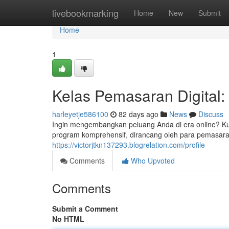
Home
livebookmarking
Home
New
Submit
Home
1
Kelas Pemasaran Digital:
harleyetje586100
82 days ago
News
Discuss
Ingin mengembangkan peluang Anda di era online? Ku
program komprehensif, dirancang oleh para pemasara
https://victorjtkn137293.blogrelation.com/profile
Comments
Who Upvoted
Comments
Submit a Comment
No HTML