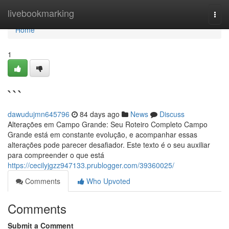
Home
livebookmarking
Togg
navi
Home
1
```
dawudujmn645796
84 days ago
News
Discuss
Alterações em Campo Grande: Seu Roteiro Completo Campo
Grande está em constante evolução, e acompanhar essas
alterações pode parecer desafiador. Este texto é o seu auxiliar
para compreender o que está
https://cecilyjgzz947133.prublogger.com/39360025/
Comments
Who Upvoted
Comments
Submit a Comment