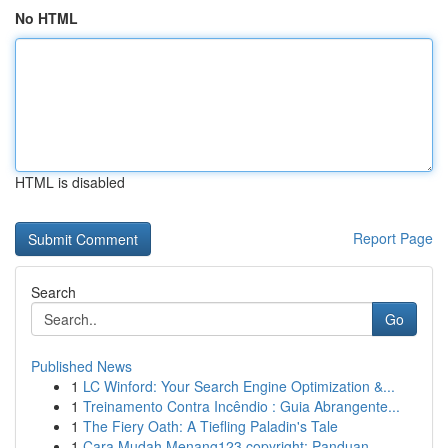
No HTML
HTML is disabled
Report Page
Search
Go
Published News
1
LC Winford: Your Search Engine Optimization &...
1
Treinamento Contra Incêndio : Guia Abrangente...
1
The Fiery Oath: A Tiefling Paladin's Tale
1
Cara Mudah Menang123 copyright: Panduan