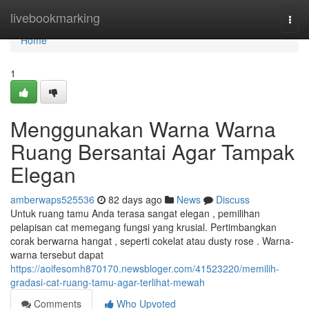
Home
livebookmarking
Togg
navi
Home
1
Menggunakan Warna Warna
Ruang Bersantai Agar Tampak
Elegan
amberwaps525536
82 days ago
News
Discuss
Untuk ruang tamu Anda terasa sangat elegan , pemilihan
pelapisan cat memegang fungsi yang krusial. Pertimbangkan
corak berwarna hangat , seperti cokelat atau dusty rose . Warna-
warna tersebut dapat
https://aoifesomh870170.newsbloger.com/41523220/memilih-
gradasi-cat-ruang-tamu-agar-terlihat-mewah
Comments
Who Upvoted