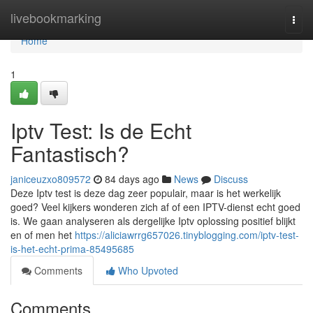
Home
livebookmarking
Togg
navi
Home
1
Iptv Test: Is de Echt
Fantastisch?
janiceuzxo809572
84 days ago
News
Discuss
Deze Iptv test is deze dag zeer populair, maar is het werkelijk
goed? Veel kijkers wonderen zich af of een IPTV-dienst echt goed
is. We gaan analyseren als dergelijke Iptv oplossing positief blijkt
en of men het
https://aliciawrrg657026.tinyblogging.com/iptv-test-
is-het-echt-prima-85495685
Comments
Who Upvoted
Comments