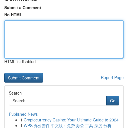
Submit a Comment
No HTML
HTML is disabled
Report Page
Search
Go
Published News
1
Cryptocurrency Casino: Your Ultimate Guide to 2024
1
WPS 办公套件 中文版：免费 办公 工具 深度 分析