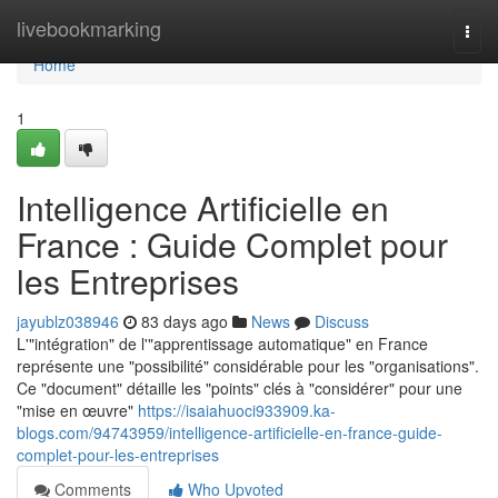
Home
livebookmarking
Togg
navi
Home
1
Intelligence Artificielle en
France : Guide Complet pour
les Entreprises
jayublz038946
83 days ago
News
Discuss
L'"intégration" de l'"apprentissage automatique" en France
représente une "possibilité" considérable pour les "organisations".
Ce "document" détaille les "points" clés à "considérer" pour une
"mise en œuvre"
https://isaiahuoci933909.ka-
blogs.com/94743959/intelligence-artificielle-en-france-guide-
complet-pour-les-entreprises
Comments
Who Upvoted