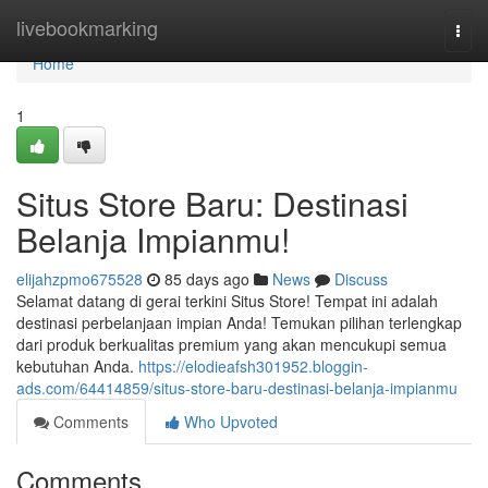
Home
livebookmarking
Togg
navi
Home
1
Situs Store Baru: Destinasi
Belanja Impianmu!
elijahzpmo675528
85 days ago
News
Discuss
Selamat datang di gerai terkini Situs Store! Tempat ini adalah
destinasi perbelanjaan impian Anda! Temukan pilihan terlengkap
dari produk berkualitas premium yang akan mencukupi semua
kebutuhan Anda.
https://elodieafsh301952.bloggin-
ads.com/64414859/situs-store-baru-destinasi-belanja-impianmu
Comments
Who Upvoted
Comments