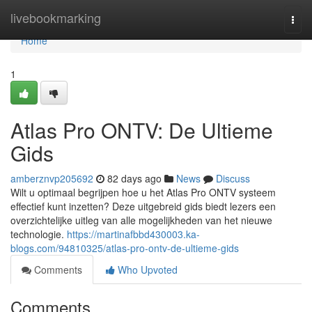
Home
livebookmarking
Togg
navi
Home
1
Atlas Pro ONTV: De Ultieme
Gids
amberznvp205692
82 days ago
News
Discuss
Wilt u optimaal begrijpen hoe u het Atlas Pro ONTV systeem
effectief kunt inzetten? Deze uitgebreid gids biedt lezers een
overzichtelijke uitleg van alle mogelijkheden van het nieuwe
technologie.
https://martinafbbd430003.ka-
blogs.com/94810325/atlas-pro-ontv-de-ultieme-gids
Comments
Who Upvoted
Comments