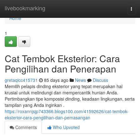
Home
livebookmarking
Togg
navi
Home
1
Cat Tembok Eksterior: Cara
Pengilihan dan Penerapan
gretaqicc415731
85 days ago
News
Discuss
Memilih pelapis dinding eksterior yang tepat merupakan hal
krusial untuk melindungi dan mempercantik hunian Anda.
Pertimbangkan tipe komposisi dinding, keadaan lingkungan, serta
tampilan yang Anda inginkan .
https://roxannjsjp743366.blogs100.com/41592626/cat-tembok-
eksterior-cara-pengilihan-dan-pemasangan
Comments
Who Upvoted