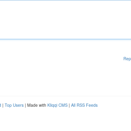
Rep
d
|
Top Users
| Made with
Kliqqi CMS
|
All RSS Feeds