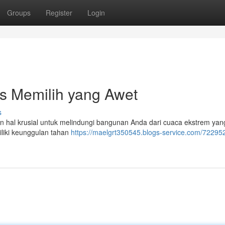
Groups
Register
Login
ps Memilih yang Awet
s
an hal krusial untuk melindungi bangunan Anda dari cuaca ekstrem yang
iliki keunggulan tahan
https://maelgrt350545.blogs-service.com/72295