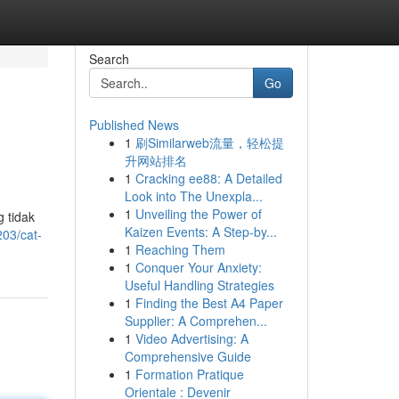
Search
Go
Published News
1
刷Similarweb流量，轻松提
升网站排名
1
Cracking ee88: A Detailed
Look into The Unexpla...
1
Unveiling the Power of
 tidak
Kaizen Events: A Step-by...
203/cat-
1
Reaching Them
1
Conquer Your Anxiety:
Useful Handling Strategies
1
Finding the Best A4 Paper
Supplier: A Comprehen...
1
Video Advertising: A
Comprehensive Guide
1
Formation Pratique
Orientale : Devenir