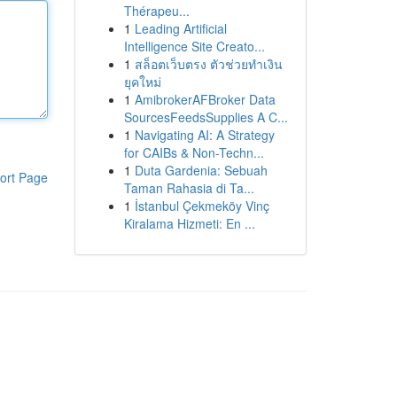
Thérapeu...
1
Leading Artificial
Intelligence Site Creato...
1
สล็อตเว็บตรง ตัวช่วยทำเงิน
ยุคใหม่
1
AmibrokerAFBroker Data
SourcesFeedsSupplies A C...
1
Navigating AI: A Strategy
for CAIBs & Non-Techn...
1
Duta Gardenia: Sebuah
ort Page
Taman Rahasia di Ta...
1
İstanbul Çekmeköy Vinç
Kiralama Hizmeti: En ...