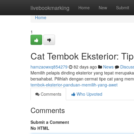
Home
livebookmarking
Home
New
Submit
Home
1
Cat Tembok Eksterior: Ti
hamzaowxq854279
82 days ago
News
Discus
Memilih pelapis dinding eksterior yang tepat merupak
bersahabat. Pilihlah dengan cermat tipe cat yang mem
tembok-eksterior-panduan-memilih-yang-awet
Comments
Who Upvoted
Comments
Submit a Comment
No HTML