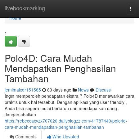
Home
livebookmarking
Togg
navi
Home
1
Polo4D: Cara Mudah
Mendapatkan Penghasilan
Tambahan
jemimalxdr151585
83 days ago
News
Discuss
Ingin memperoleh pendapatan ekstra ? Polo4D menawarkan cara
praktis untuk hal tersebut. Dengan aplikasi yang user-friendly ,
Anda bisa segera mulai bertaruh dan mendapatkan uang .
Jangan abaikan
https://rebeccaxvzx707020.dailyblogzz.com/41787440/polo4d-
cara-mudah-mendapatkan-penghasilan-tambahan
Comments
Who Upvoted