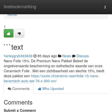
Home
livebookmarking
Togg
navi
Home
1
```text
harleygryb363639
85 days ago
News
Discuss
Nano Folie 15%: De Premium Nano Pakket Beleef de
ongeëvenaarde bescherming en esthetische waarde van onze
Ceramisch Folie . Met een zichtbaarheid van slechts 15%, biedt
deze pakket een
https://xxoto.nl/ceramic-raamfolie-15-nano-
keramisch-auto-set-76-x-300-cm/
Comments
Who Upvoted
Comments
Submit a Comment