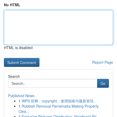
No HTML
HTML is disabled
Report Page
Search
Go
Published News
1
WPS 官网：copyright、使用指南与最新资讯
1
Rubbish Removal Parramatta Making Property
Clea...
1
Exclusive Perfume Distribution: Significant Pri...