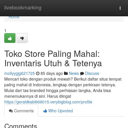
Home
livebookmarking
Togg
navi
Home
1
Toko Store Paling Mahal:
Inventaris Utuh & Tetenya
mollyygjg621725
85 days ago
News
Discuss
Mencari toko dengan produk mewah? Berikut daftar situs tempat
paling mahal di Indonesia, lengkap dengan perkiraan tetenya.
Mulai dari tas branded hingga perhiasan langka, Anda bisa
menemukannya di sini. Harus diingat
https://geraldkabl668015.verybigblog.com/profile
Comments
Who Upvoted
Comments