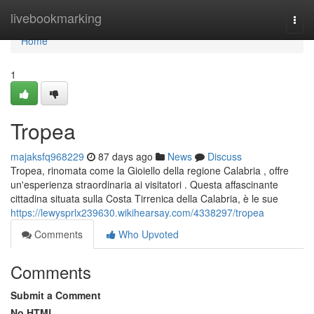
Home
livebookmarking
Togg
navi
Home
1
Tropea
majaksfq968229
87 days ago
News
Discuss
Tropea, rinomata come la Gioiello della regione Calabria , offre
un'esperienza straordinaria ai visitatori . Questa affascinante
cittadina situata sulla Costa Tirrenica della Calabria, è le sue
https://lewysprlx239630.wikihearsay.com/4338297/tropea
Comments
Who Upvoted
Comments
Submit a Comment
No HTML