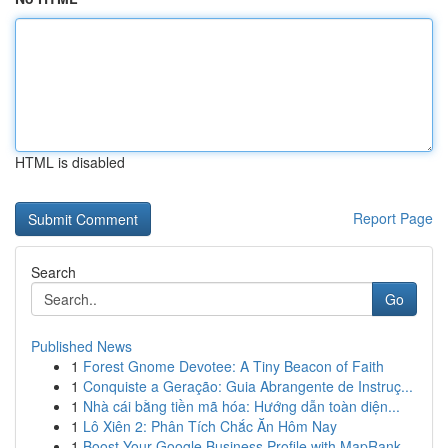
HTML is disabled
Report Page
Search
Go
Published News
1
Forest Gnome Devotee: A Tiny Beacon of Faith
1
Conquiste a Geração: Guia Abrangente de Instruç...
1
Nhà cái bằng tiền mã hóa: Hướng dẫn toàn diện...
1
Lô Xiên 2: Phân Tích Chắc Ăn Hôm Nay
1
Boost Your Google Business Profile with MapRank...