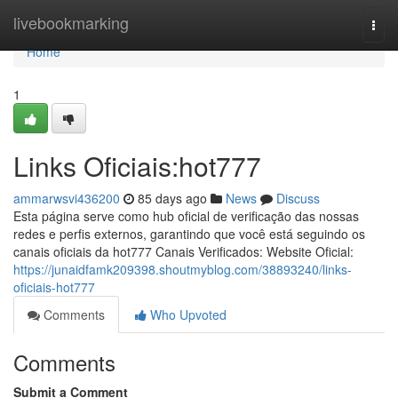
Home
livebookmarking
Togg
navi
Home
1
Links Oficiais:hot777
ammarwsvi436200
85 days ago
News
Discuss
Esta página serve como hub oficial de verificação das nossas
redes e perfis externos, garantindo que você está seguindo os
canais oficiais da hot777 Canais Verificados: Website Oficial:
https://junaidfamk209398.shoutmyblog.com/38893240/links-
oficiais-hot777
Comments
Who Upvoted
Comments
Submit a Comment