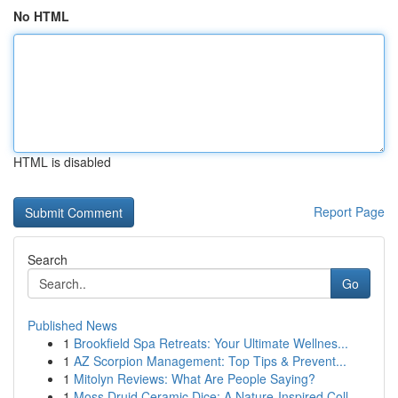
No HTML
HTML is disabled
Report Page
Search
Go
Published News
1
Brookfield Spa Retreats: Your Ultimate Wellnes...
1
AZ Scorpion Management: Top Tips & Prevent...
1
Mitolyn Reviews: What Are People Saying?
1
Moss Druid Ceramic Dice: A Nature-Inspired Coll...