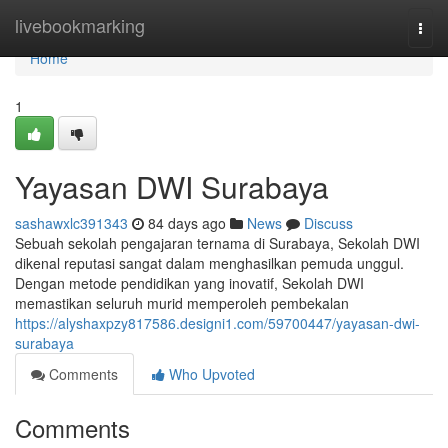
Home
livebookmarking
Togg
navi
Home
1
Yayasan DWI Surabaya
sashawxlc391343
84 days ago
News
Discuss
Sebuah sekolah pengajaran ternama di Surabaya, Sekolah DWI
dikenal reputasi sangat dalam menghasilkan pemuda unggul.
Dengan metode pendidikan yang inovatif, Sekolah DWI
memastikan seluruh murid memperoleh pembekalan
https://alyshaxpzy817586.designi1.com/59700447/yayasan-dwi-
surabaya
Comments
Who Upvoted
Comments