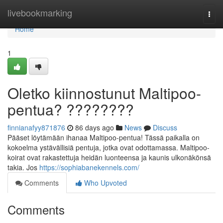
Home
livebookmarking
Togg
navi
Home
1
Oletko kiinnostunut Maltipoo-
pentua? ????????
finnianafyy871876
86 days ago
News
Discuss
Pääset löytämään ihanaa Maltipoo-pentua! Tässä paikalla on
kokoelma ystävällisiä pentuja, jotka ovat odottamassa. Maltipoo-
koirat ovat rakastettuja heidän luonteensa ja kaunis ulkonäkönsä
takia. Jos
https://sophiabanekennels.com/
Comments
Who Upvoted
Comments