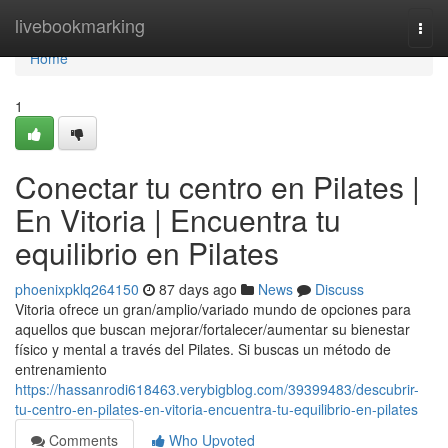
Home
livebookmarking
Togg
navi
Home
1
Conectar tu centro en Pilates |
En Vitoria | Encuentra tu
equilibrio en Pilates
phoenixpklq264150
87 days ago
News
Discuss
Vitoria ofrece un gran/amplio/variado mundo de opciones para
aquellos que buscan mejorar/fortalecer/aumentar su bienestar
físico y mental a través del Pilates. Si buscas un método de
entrenamiento
https://hassanrodi618463.verybigblog.com/39399483/descubrir-
tu-centro-en-pilates-en-vitoria-encuentra-tu-equilibrio-en-pilates
Comments
Who Upvoted