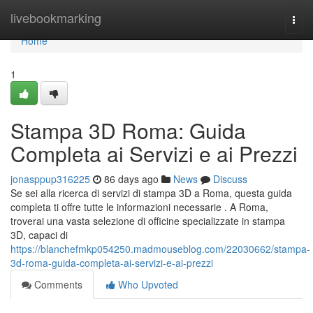
Home
livebookmarking
Togg
navi
Home
1
Stampa 3D Roma: Guida
Completa ai Servizi e ai Prezzi
jonasppup316225
86 days ago
News
Discuss
Se sei alla ricerca di servizi di stampa 3D a Roma, questa guida
completa ti offre tutte le informazioni necessarie . A Roma,
troverai una vasta selezione di officine specializzate in stampa
3D, capaci di
https://blanchefmkp054250.madmouseblog.com/22030662/stampa-
3d-roma-guida-completa-ai-servizi-e-ai-prezzi
Comments
Who Upvoted