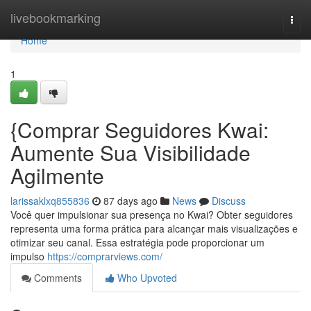
Home
livebookmarking
Togg
navi
Home
1
{Comprar Seguidores Kwai:
Aumente Sua Visibilidade
Agilmente
larissaklxq855836
87 days ago
News
Discuss
Você quer impulsionar sua presença no Kwai? Obter seguidores
representa uma forma prática para alcançar mais visualizações e
otimizar seu canal. Essa estratégia pode proporcionar um
impulso
https://comprarviews.com/
Comments
Who Upvoted