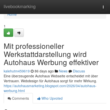
Home
livebookmarking
Togg
navi
Home
1
Mit professioneller
Werkstattdarstellung wird
Autohaus Werbung effektiver
kalehutm459619
86 days ago
News
Discuss
Eine überzeugende Autohaus Webseite entscheidet mit über
Vertrauen. Webdesign für Autohaus sorgt für mehr Wirkung.
https://autohausmarketing.blogspot.com/2026/04/autohaus-
werbung.html
Comments
Who Upvoted