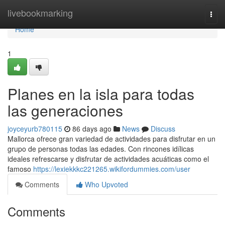
Home
livebookmarking
Togg
navi
Home
1
Planes en la isla para todas
las generaciones
joyceyurb780115
86 days ago
News
Discuss
Mallorca ofrece gran variedad de actividades para disfrutar en un
grupo de personas todas las edades. Con rincones idílicas
ideales refrescarse y disfrutar de actividades acuáticas como el
famoso
https://lexiekkkc221265.wikifordummies.com/user
Comments
Who Upvoted
Comments