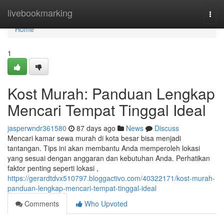
Home
livebookmarking
Togg
navi
Home
1
Kost Murah: Panduan Lengkap
Mencari Tempat Tinggal Ideal
jasperwndr361580
87 days ago
News
Discuss
Mencari kamar sewa murah di kota besar bisa menjadi
tantangan. Tips ini akan membantu Anda memperoleh lokasi
yang sesuai dengan anggaran dan kebutuhan Anda. Perhatikan
faktor penting seperti lokasi ,
https://gerardtdvx510797.bloggactivo.com/40322171/kost-murah-
panduan-lengkap-mencari-tempat-tinggal-ideal
Comments
Who Upvoted