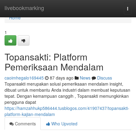
Home
livebookmarking
Togg
navi
Home
1
Topansakti: Platform
Pemeriksaan Mendalam
caoimhegalo169445
87 days ago
News
Discuss
Topansakti merupakan solusi pemeriksaan mendalam insight,
dibuat untuk membantu Anda industri dalam membuat keputusan
tepat. Dengan kemampuan canggih , Topansakti memungkinkan
pengguna dapat
https://hamzahhukp586444.tusblogos.com/41907437/topansakti-
platform-kajian-mendalam
Comments
Who Upvoted