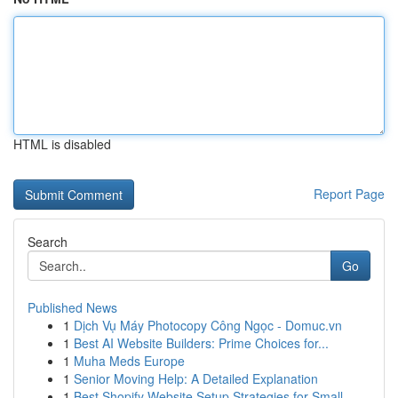
HTML is disabled
Report Page
Search
Go
Published News
1
Dịch Vụ Máy Photocopy Công Ngọc - Domuc.vn
1
Best AI Website Builders: Prime Choices for...
1
Muha Meds Europe
1
Senior Moving Help: A Detailed Explanation
1
Best Shopify Website Setup Strategies for Small...