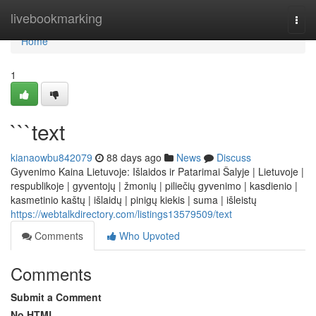
Home
livebookmarking
Togg
navi
Home
1
```text
kianaowbu842079
88 days ago
News
Discuss
Gyvenimo Kaina Lietuvoje: Išlaidos ir Patarimai Šalyje | Lietuvoje |
respublikoje | gyventojų | žmonių | piliečių gyvenimo | kasdienio |
kasmetinio kaštų | išlaidų | pinigų kiekis | suma | išleistų
https://webtalkdirectory.com/listings13579509/text
Comments
Who Upvoted
Comments
Submit a Comment
No HTML